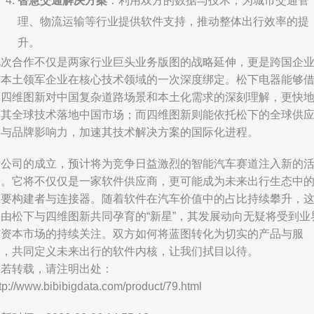
智慧交通解决方案
：利用双方的数据与技术，为城市交通管
理、物流运输等行业提供软件支持，推动整体出行效率的提
升。
此次合作不仅是两家行业巨头业务版图的战略延伸，更是跨国企
与本土领军企业在核心技术领域的一次深度绑定。松下电器能够
助四维图新对中国复杂道路场景和本土化需求的深刻理解，更快
将其全球技术落地中国市场；而四维图新则能依托松下的全球供
链与品牌影响力，加速其技术解决方案的国际化进程。
新公司的成立，预计将为竞争日益激烈的智能汽车赛道注入新的
力。它将不仅仅是一家软件供应商，更可能成为未来出行生态中
重要构建者与连接器。随着软件在汽车价值中的占比持续攀升，
家由松下与四维图新共同孕育的“新星”，其发展动向无疑将受到业
与资本市场的持续关注。双方如何将蓝图转化为切实的产品与服
务，共同定义未来出行的软件内核，让我们拭目以待。
如若转载，请注明出处：
tp://www.bibibigdata.com/product/79.html