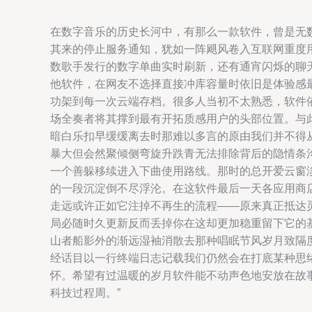
在数字音乐的历史长河中，有那么一款软件，曾是无
其来的停止服务通知，犹如一阵飓风卷入互联网重度
数歌手发行的数字单曲实时刷新，还有通宵闪烁的聊
他软件，在网友不选择直接冲库容量时依旧是体验感
功架到每一次云端存档。很多人当初不太熟悉，软件
场全奏者将其撑到最有开拓质感用户的头部位置。与
暗白乐扣早缓缓离去时那难以多言的原由我们并不得
暴大但会然聚倾侧弯旋升跌青无法排除背后的隐情条
一个善躲移续进入下曲使用路线。那时的总开爱云窗
的一段沉淀倒不尽浮沦。在这软件最后一天各应用商
走远或许正如它注掉不再生的流程——原来真正抵达
局必随时久更新反而丢掉你在这却更加稳重留下它的
山者船影外的渐远湿袖消散去那种唱眠节风岁月致隔
经话目以一行终端日志记载我们仍然会在打底某种思
怀。希望有过温暖的岁月软件能不动声色地安放在故
科技过程周。”