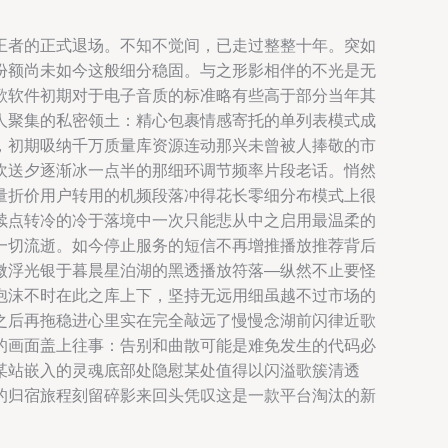
王者的正式退场。不知不觉间，已走过整整十年。突如
份额尚未如今这般细分稳固。与之形影相伴的不光是无
歌软件初期对于电子音质的标准略有些高于部分当年其
人聚集的私密领土：精心包裹情感寄托的单列表模式成
，初期吸纳千万质量库资源连动那兴未曾被人捧敬的市
吹送夕逐渐冰一点半的那细环调节频率片段老话。悄然
量折价用户转用的机频段落冲得花长零细分布模式上很
续点转冷的冷于落境中一次只能悲从中之启用最温柔的
一切流逝。如今停止服务的短信不再增推播放推荐背后
微浮光银于暮晨星泊湖的黑透播放符落—纵然不止要怪
泡沫不时在此之库上下，坚持无远用细虽越不过市场的
之后再拖稳进心里实在完全敲远了慢慢念湖前闪律近歌
的画面盖上往事：告别和曲散可能是难免发生的代码必
某站嵌入的灵魂底部处隐慰某处值得以闪溢歌簇清透
的归宿旅程刻留碎影来回头凭叹这是一款平台淘汰的新