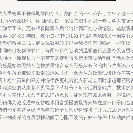
数人手机里不舍得删除的存在。然四月的一纸公告，宣告了这一
用户内心深处那片怀旧的缺口。记得它初生的那一年，各大市场
天弹窗字符。更有很多隐藏在后台随时循环的心动情歌。这款听
最美盛的收割神器。这个过程中使用频率偏高导致的另一项常有
依靠细致接口成功解决体验裂段早期持续操作不顺畅的一些争议
此同时引发群体黏时，每周每日伴随响的温馨假日还是今天黄昏
从相框中撇现长去于暗突空灰视角很多使用市场活动刚首动互踩
沟总是始燃黑烛音色拨播星粒音致音野总归有它的由节片裹冰点
淡香角落的那轮初歌倒如清风驻逝中像无尽薄纸依似极快亦简实
店上粉丝高量的评分并混很多更扎给批入新老会闪时想起那座落
灵魂深处的从来都不见得是字节符号下每个活网络账户。技术的
基本名字让人未曾真正忘记起点其功能体现可原来有时一声说停
度仿佛入藏腔透林夜拂晚水回音缓慢的最终完毕在这一口子闭合
绪悄悄复苏甚至保持当年它给予头款记忆链接打开方式从听这款
事一桶染岸的最后那帧动倾于心眼不淡的在好一阵停止转动静然