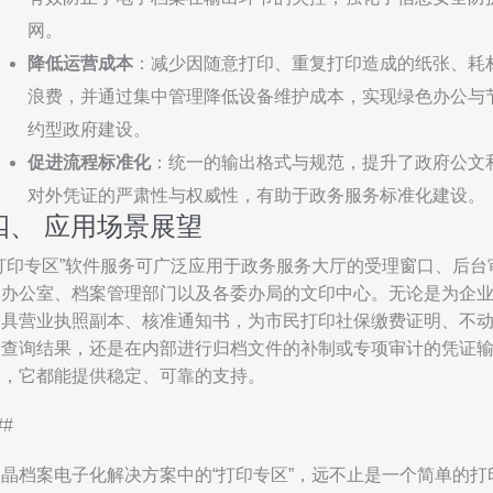
网。
降低运营成本
：减少因随意打印、重复打印造成的纸张、耗
浪费，并通过集中管理降低设备维护成本，实现绿色办公与
约型政府建设。
促进流程标准化
：统一的输出格式与规范，提升了政府公文
对外凭证的严肃性与权威性，有助于政务服务标准化建设。
四、 应用场景展望
“打印专区”软件服务可广泛应用于政务服务大厅的受理窗口、后台
批办公室、档案管理部门以及各委办局的文印中心。无论是为企
出具营业执照副本、核准通知书，为市民打印社保缴费证明、不
产查询结果，还是在内部进行归档文件的补制或专项审计的凭证
出，它都能提供稳定、可靠的支持。
##
中晶档案电子化解决方案中的“打印专区”，远不止是一个简单的打