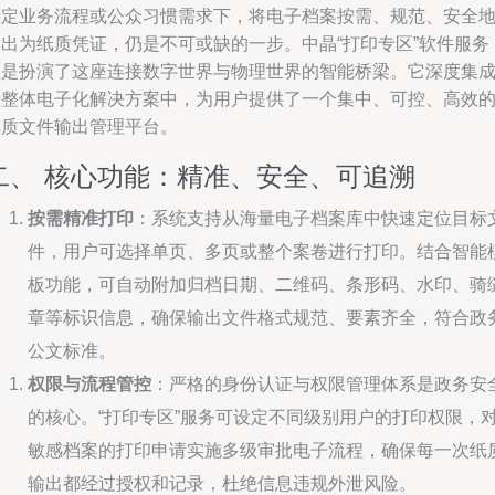
特定业务流程或公众习惯需求下，将电子档案按需、规范、安全
输出为纸质凭证，仍是不可或缺的一步。中晶“打印专区”软件服务
正是扮演了这座连接数字世界与物理世界的智能桥梁。它深度集
于整体电子化解决方案中，为用户提供了一个集中、可控、高效
纸质文件输出管理平台。
二、 核心功能：精准、安全、可追溯
按需精准打印
：系统支持从海量电子档案库中快速定位目标
件，用户可选择单页、多页或整个案卷进行打印。结合智能
板功能，可自动附加归档日期、二维码、条形码、水印、骑
章等标识信息，确保输出文件格式规范、要素齐全，符合政
公文标准。
权限与流程管控
：严格的身份认证与权限管理体系是政务安
的核心。“打印专区”服务可设定不同级别用户的打印权限，
敏感档案的打印申请实施多级审批电子流程，确保每一次纸
输出都经过授权和记录，杜绝信息违规外泄风险。