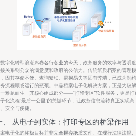
在数字化转型浪潮席卷各行各业的今天，政务服务的效率与透明
直接关系到公众的满意度和政府的公信力。传统纸质档案的管理
式，因其存储不便、查询繁琐、易损易失等固有弊端，已成为制
政务流程顺畅运行的瓶颈。中晶档案电子化解决方案，正是为破
这一难题而生，其核心组成部分——“打印专区”软件服务，更是打
电子化流程“最后一公里”的关键环节，让政务信息流转真正实现高
效、安全与便捷。
一、 从电子到实体：打印专区的桥梁作用
档案电子化的终极目标并非完全摒弃纸质文件。在现行法律法规