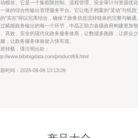
驱动模块。它是一个集权限控制、流程管理、安全审计与资源优
于一体的综合性输出管理服务平台。它让电子档案的“灵动”与纸质
件的“实在”得以完美结合，确保了政务信息流转链条的完整与畅通
通过赋能政务输出的每一个环节，中晶正助力各级政府构建更加
慧、高效、安全的现代化政务服务体系，让数据多跑路，让群众
跑腿，让政务服务体验驶入快车道。
如若转载，请注明出处：
tp://www.bibibigdata.com/product/69.html
新时间：2026-08-08 13:13:39